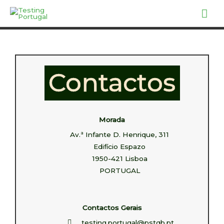
Skip
MA
to
ME
content
Contactos
Morada
Av.ª Infante D. Henrique, 311
Edifício Espazo
1950-421 Lisboa
PORTUGAL
Contactos Gerais
testing.portugal@pstqb.pt